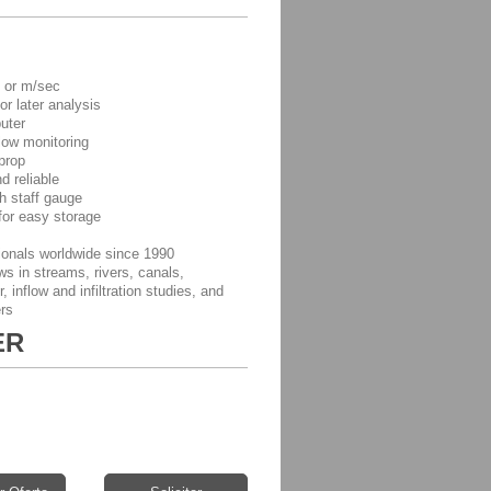
c or m/sec
or later analysis
uter
low monitoring
prop
d reliable
h staff gauge
for easy storage
ionals worldwide since 1990
ws in streams, rivers, canals,
 inflow and infiltration studies, and
ers
ER