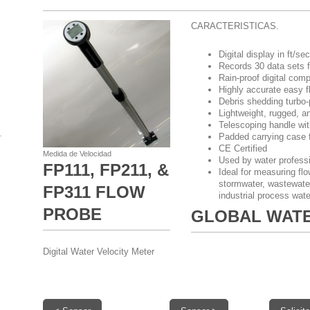
CARACTERISTICAS.
Digital display in ft/se
Records 30 data sets f
Rain-proof digital comp
Highly accurate easy f
Debris shedding turbo-
Lightweight, rugged, an
Telescoping handle wit
Padded carrying case 
CE Certified
Medida de Velocidad
Used by water profess
FP111, FP211, &
Ideal for measuring flo
stormwater, wastewater,
FP311 FLOW
industrial process wat
PROBE
GLOBAL WAT
Digital Water Velocity Meter