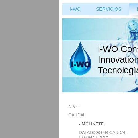
I-WO
SERVICIOS
i-WO Cons
Innovation
Tecnologí
NIVEL
CAUDAL
MOLINETE
DATALOGGER CAUDAL