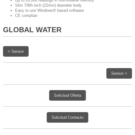
Up to 28,000 readings in non-volatile memory
Slim 7/8th inch (22mm) diameter body
Easy to use Windows® based software
CE complian
GLOBAL WATER
< Sensor
Sensor >
Solicitud Oferta
Solicitud Contacto