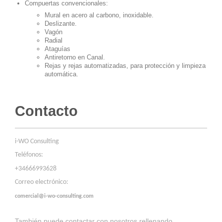
Compuertas convencionales:
Mural en acero al carbono, inoxidable.
Deslizante.
Vagón
Radial
Ataguías
Antiretorno en Canal.
Rejas y rejas automatizadas, para protección y limpieza
automática.
Contacto
i-WO Consulting
Teléfonos:
+34666993628
Correo electrónico:
comercial@i-wo-consulting.com
También puede contactar con nosotros rellenando